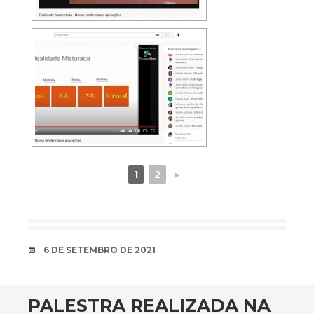
1
2
►
DATA
6 DE SETEMBRO DE 2021
PALESTRA REALIZADA NA