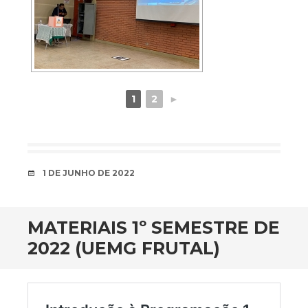
1
2
►
DATA
1 DE JUNHO DE 2022
MATERIAIS 1º SEMESTRE DE
2022 (UEMG FRUTAL)