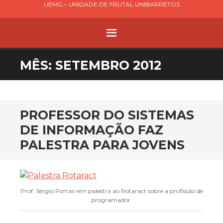
UEMG – UNIDADE DE FRUTAL UNIBARRETOS
MENU
PULAR
MÊS:
SETEMBRO 2012
PARA
O
CONTEÚDO
PROFESSOR DO SISTEMAS
DE INFORMAÇÃO FAZ
PALESTRA PARA JOVENS
Prof. Sérgio Portari em palestra ao Rotaract sobre a profissão de
programador.